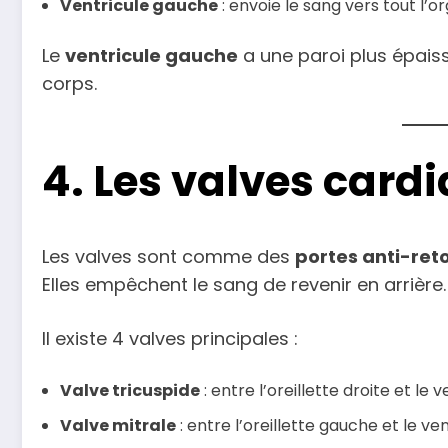
Ventricule gauche
: envoie le sang vers tout l’o
Le
ventricule gauche
a une paroi plus épaisse
corps.
4. Les valves card
Les valves sont comme des
portes anti-ret
Elles empêchent le sang de revenir en arrière.
Il existe 4 valves principales :
Valve tricuspide
: entre l’oreillette droite et le v
Valve mitrale
: entre l’oreillette gauche et le v