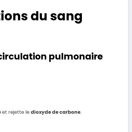
ations du sang
u circulation pulmonaire
e
et rejette le
dioxyde de carbone
.