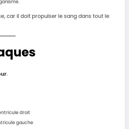
rganisme.
, car il doit propulser le sang dans tout le
iaques
our
.
entricule droit
entricule gauche