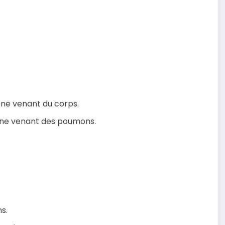
ène venant du corps.
gène venant des poumons.
s.